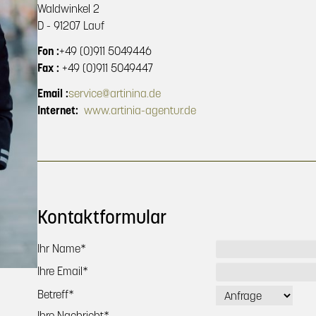
Waldwinkel 2
D - 91207 Lauf
Fon :
+49 (0)911 5049446
Fax :
+49 (0)911 5049447
Email :
service@artinina.de
Internet:
www.artinia-agentur.de
Kontaktformular
Pflichtfeld
Ihr Name
*
Pflichtfeld
Ihre Email
*
Pflichtfeld
Betreff
*
Pflichtfeld
Ihre Nachricht
*