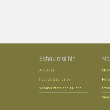
Schau mal hin
Me
Aktuelles
Show
Hochzeitssängerin
Portr
Weihnachtsfeier als Event
Szen
Video