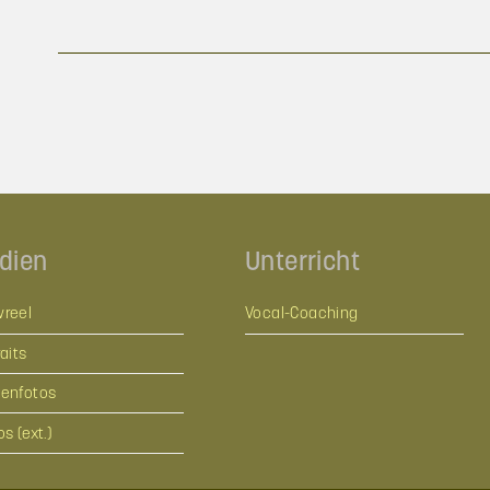
dien
Unterricht
reel
Vocal-Coaching
aits
enfotos
s (ext.)